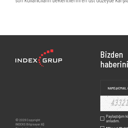
son kullanıcıların beklentilerini en üst düzeyde karşı
Bizden
haberini
Paylaştığım k
© 2026 Copyright
anladım.
INDEKS Bilgisayar AŞ