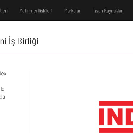
tleri
Yatırımcı İlişkileri
Markalar
İnsan Kaynakları
i İş Birliği
dex
ile
nda