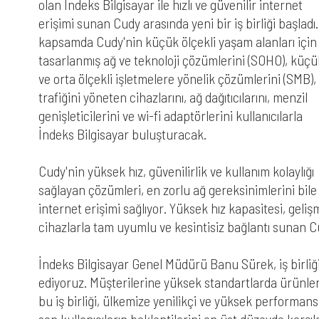
olan İndeks Bilgisayar ile hızlı ve güvenilir internet
erişimi sunan Cudy arasında yeni bir iş birliği başladı
kapsamda Cudy'nin küçük ölçekli yaşam alanları için
tasarlanmış ağ ve teknoloji çözümlerini (SOHO), küçü
ve orta ölçekli işletmelere yönelik çözümlerini (SMB),
trafiğini yöneten cihazlarını, ağ dağıtıcılarını, menzil
genişleticilerini ve wi-fi adaptörlerini kullanıcılarla
İndeks Bilgisayar buluşturacak.
Cudy'nin yüksek hız, güvenilirlik ve kullanım kolaylığı
sağlayan çözümleri, en zorlu ağ gereksinimlerini bile 
internet erişimi sağlıyor. Yüksek hız kapasitesi, gelişmi
cihazlarla tam uyumlu ve kesintisiz bağlantı sunan C
İndeks Bilgisayar Genel Müdürü Banu Sürek, iş birliğiy
ediyoruz. Müşterilerine yüksek standartlarda ürünler
bu iş birliği, ülkemize yenilikçi ve yüksek performan