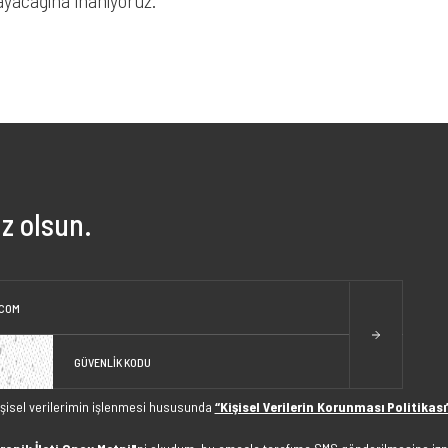
layacağına inanıyoruz.”
z olsun.
işisel verilerimin işlenmesi hususunda
“Kişisel Verilerin Korunması Politikası