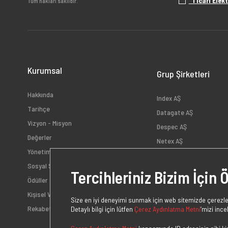
"Ticari Elekt
Tüm hakları saklıdır.
Kurumsal
Grup Şirketleri
Hakkında
Index AŞ
Tarihçe
Datagate AŞ
Vizyon - Misyon
Despec AŞ
Değerler
Netex AŞ
Yönetim
HB Bilişim AŞ
Sosyal Sorumluluk
Teklos AŞ
Tercihleriniz Bizim İçin 
Ödüller
Kişisel Verilerin Korunması Politikası
Size en iyi deneyimi sunmak için web sitemizde çerezler
Rekabet Hukuku Uyum Politikası
Detaylı bilgi için lütfen
Çerez Aydınlatma Metni
’mizi ince