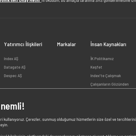
ronik İleti Onay Metni"
ni okudum, bu amaçla tarafıma SMS gönderilmesine izn
Yatırımcı İlişkileri
Markalar
İnsan Kaynakları
Index AŞ
İK Politikamız
Datagate AŞ
Keşfet
Despec AŞ
Index'te Çalışmak
Çalışanların Gözünden
Açık Pozisyonlar
Önemli!
i kullanıyoruz. Çerezler, sunmuş olduğumuz hizmetlerin size özel ve tercihleriniz
leyin.