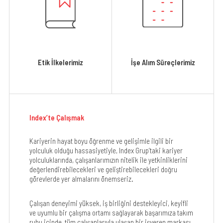
Etik İlkelerimiz
İşe Alım Süreçlerimiz
Index’te Çalışmak
Kariyerin hayat boyu öğrenme ve gelişimle ilgili bir
yolculuk olduğu hassasiyetiyle, Index Grup’taki kariyer
yolculuklarında, çalışanlarımızın nitelik ile yetkinliklerini
değerlendirebilecekleri ve geliştirebilecekleri doğru
görevlerde yer almalarını önemseriz.
Çalışan deneyimi yüksek, iş birliğini destekleyici, keyifli
ve uyumlu bir çalışma ortamı sağlayarak başarımıza takım
ruhu içinde, tüm çalışanlarıyla ulaşan bir işveren markası