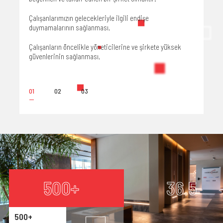
yönetilme
Çalışanlarımızın gelecekleriyle ilgili endişe
ivitelere
duymamalarının sağlanması,
Şeffaf yön
Çalışanların öncelikle yöneticilerine ve şirkete yüksek
Yönetime 
 olması.
güvenlerinin sağlanması,
dir.
01
02
03
500+
36.5
500+
36.5
%43
8 Yıl
500+