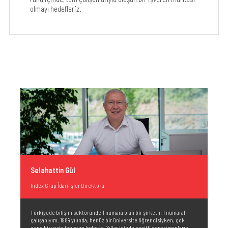
olmayı hedefleriz.
Ati
Selahattin Gül
Inde
Index Grup İdari İşler Direktörü
1994
Türkiye’de bilişim sektöründe 1 numara olan bir şirketin 1 numaralı
Hizm
çalışanıyım. 1989 yılında, henüz bir üniversite öğrencisiyken, çok
aldı
li
genç bir yaşta tanıştım Index’le. Yıllar içinde çeşitli departmanların