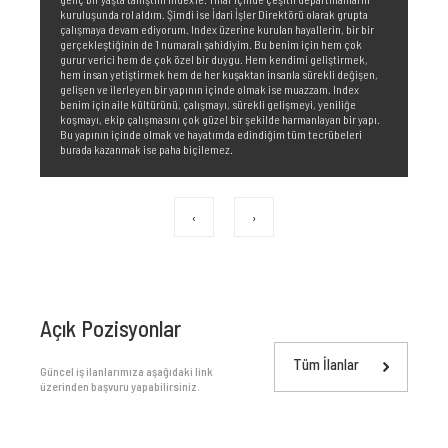
çalı
kuruluşunda rol aldım. Şimdi ise İdari İşler Direktörü olarak grupta
Müdü
çalışmaya devam ediyorum. Index üzerine kurulan hayallerin, bir bir
yolc
inde
gerçekleştiğinin de 1 numaralı şahidiyim. Bu benim için hem çok
seve
kte
gurur verici hem de çok özel bir duygu. Hem kendimi geliştirmek,
genç
ak
hem insan yetiştirmek hem de her kuşaktan insanla sürekli değişen,
süre
gelişen ve ilerleyen bir yapının içinde olmak ise muazzam. Index
heye
benim için aile kültürünü, çalışmayı, sürekli gelişmeyi, yeniliğe
koşmayı, ekip çalışmasını çok güzel bir şekilde harmanlayan bir yapı.
Bu yapının içinde olmak ve hayatımda edindiğim tüm tecrübeleri
burada kazanmak ise paha biçilemez.
‹
›
Açık Pozisyonlar
Tüm İlanlar
Güncel iş ilanlarımıza aşağıdaki link
üzerinden başvuru yapabilirsiniz.