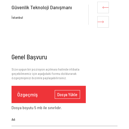
Güvenlik Teknoloji Danışmanı
Teknoloji Danı
İstanbul
İstanbul
Genel Başvuru
Size uygun bir pozisyon açılması halinde irtibata
geçebilmemiz için aşağıdaki formu doldurarak
özgeçmişinizi bizimle paylaşabilirsiniz.
Özgeçmiş
Dosya Yükle
Dosya boyutu 5 mb ile sınırlıdır.
Ad: