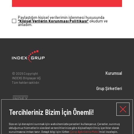
Paylaştığım kişisel verilerimin işlenmesi hususunda
“Kişisel Verilerin Korunması Politikası”
okudum ve
anladım.
Kurumsal
© 2026 Copyright
INDEKS Bilgisayar AŞ
Tüm hakları saklıdır.
Grup Şirketleri
Yatırımcı İlişkileri
Tercihleriniz Bizim İçin Önemli!
Markalar
Size en iyi deneyimi sunmak için web sitemizde çerezleri kullanıyoruz. Çerezler, sunmuş
olduğumuz hizmetlerin size özel ve tercihlerinize göre kişiselleştirilmiş içerikler olarak
sunulmasına imkan tanır. Detaylı bilgi için lütfen
Çerez Aydınlatma Metni
’mizi inceleyin.