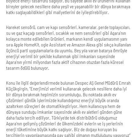
böylece enerji tasarrufu sağlıyor. Bu sayede akıllı ev ürünlerini kullanan
bireyler gelecek nesillere daha yeşil ve yaşanabilir bir dünya bırakmaya
katkı sağlayabildikleri gibi maliyetlerini de iyileştirebiliyor.
Hareket sensörü, cam ve kapı sensörleri, kameralar, perde toplayıcıları,
su ve gaz kaçağı sensörleri, sıcaklık ve nem sensörleri gibi Aqara’nın
kolayca monte edilebilen ürünleri, markanın kendi uygulamasının yanı
sıra Apple HomeKit, ogle Assistant ve Amazon Alexa gibi sıkça kullanılan
üçüncü parti uygulamalarla da uyumlu. Beş yıla varan batarya ömrüyle
enerjiyi verimli bir şekilde kullanmak gibi imkanları sayesinde
Aqara’nın yirmi milyondan fazla aktif cihazının otuzdan fazla küresel
tasarım ödülü bulunuyor.
Konu ile ilgili değerlendirmede bulunan Despec AŞ Genel Müdürü Emrah
Küçükgirgin, “Enerjimizi verimli kullanarak gelecek nesillere daha iyi
bir dünya bırakmak hepimizin sorumluluğu. Bu noktada akıllı ev
çözümleri günlük işlerimizde kullandığımız enerjiyi büyük oranda
azaltırken süreçleri de otomatikleştiriyor. Hem kullanıcıya hem de
dünyaya sunduğu imkanlar sayesinde akıllı ev aletleri günden güne
daha fazla tercih ediliyor. Türkiye’de tek distribütörü olduğumuz
Aqara’nın gelişmiş çözümleri de ülkemizdeki evlerin ve iş yerlerinin
enerji tüketimine büyük katkı sağlıyor. Biz de doğayı koruyan bu
tercihlerin yaygınlaşmasında pay sahibi olmanın mutluluğunu yaşıyoruz”