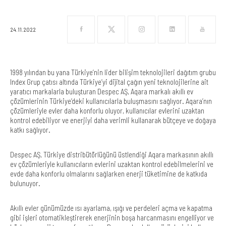
24.11.2022
1998 yılından bu yana Türkiye’nin lider bilişim teknolojileri dağıtım grubu
Index Grup çatısı altında Türkiye’yi dijital çağın yeni teknolojilerine ait
yaratıcı markalarla buluşturan Despec AŞ, Aqara markalı akıllı ev
çözümlerinin Türkiye’deki kullanıcılarla buluşmasını sağlıyor. Aqara’nın
çözümleriyle evler daha konforlu oluyor, kullanıcılar evlerini uzaktan
kontrol edebiliyor ve enerjiyi daha verimli kullanarak bütçeye ve doğaya
katkı sağlıyor.
Despec AŞ, Türkiye distribütörlüğünü üstlendiği Aqara markasının akıllı
ev çözümleriyle kullanıcıların evlerini uzaktan kontrol edebilmelerini ve
evde daha konforlu olmalarını sağlarken enerji tüketimine de katkıda
bulunuyor.
Akıllı evler günümüzde ısı ayarlama, ışığı ve perdeleri açma ve kapatma
gibi işleri otomatikleştirerek enerjinin boşa harcanmasını engelliyor ve