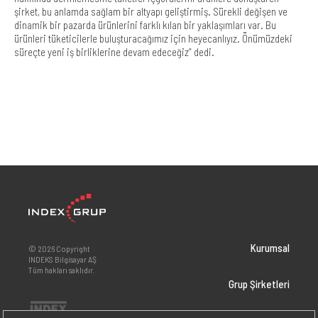
şirket, bu anlamda sağlam bir altyapı geliştirmiş. Sürekli değişen ve
dinamik bir pazarda ürünlerini farklı kılan bir yaklaşımları var. Bu
ürünleri tüketicilerle buluşturacağımız için heyecanlıyız. Önümüzdeki
süreçte yeni iş birliklerine devam edeceğiz” dedi.
Kurumsal
© 2026 Copyright
INDEKS Bilgisayar AŞ
Tüm hakları saklıdır.
Grup Şirketleri