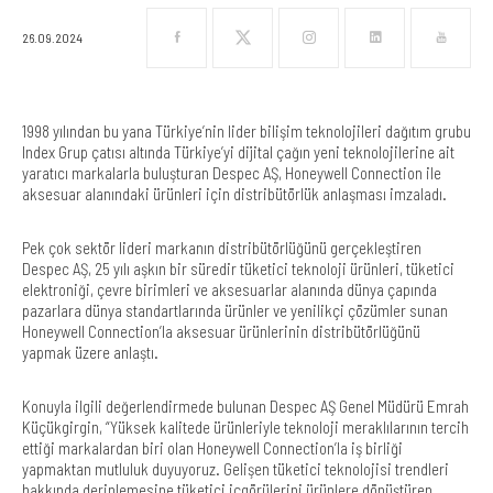
26.09.2024
1998 yılından bu yana Türkiye’nin lider bilişim teknolojileri dağıtım grubu
Index Grup çatısı altında Türkiye’yi dijital çağın yeni teknolojilerine ait
yaratıcı markalarla buluşturan Despec AŞ, Honeywell Connection ile
aksesuar alanındaki ürünleri için distribütörlük anlaşması imzaladı.
Pek çok sektör lideri markanın distribütörlüğünü gerçekleştiren
Despec AŞ, 25 yılı aşkın bir süredir tüketici teknoloji ürünleri, tüketici
elektroniği, çevre birimleri ve aksesuarlar alanında dünya çapında
pazarlara dünya standartlarında ürünler ve yenilikçi çözümler sunan
Honeywell Connection’la aksesuar ürünlerinin distribütörlüğünü
yapmak üzere anlaştı.
Konuyla ilgili değerlendirmede bulunan Despec AŞ Genel Müdürü Emrah
Küçükgirgin, “
Yüksek kalitede ürünleriyle teknoloji meraklılarının tercih
ettiği markalardan biri olan
Honeywell Connection’la iş birliği
yapmaktan mutluluk duyuyoruz. Gelişen tüketici teknolojisi trendleri
hakkında derinlemesine tüketici içgörülerini ürünlere dönüştüren