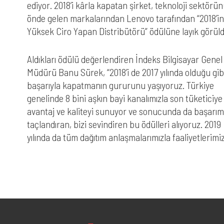
ediyor. 2018’i kârla kapatan şirket, teknoloji sektörü
önde gelen markalarından Lenovo tarafından “2018’i
Yüksek Ciro Yapan Distribütörü” ödülüne layık görül
Aldıkları ödülü değerlendiren İndeks Bilgisayar Genel
Müdürü Banu Sürek, “2018’i de 2017 yılında olduğu gib
başarıyla kapatmanın gururunu yaşıyoruz. Türkiye
genelinde 8 bini aşkın bayi kanalımızla son tüketiciye
avantaj ve kaliteyi sunuyor ve sonucunda da başarımı
taçlandıran, bizi sevindiren bu ödülleri alıyoruz. 2019
yılında da tüm dağıtım anlaşmalarımızla faaliyetlerimiz