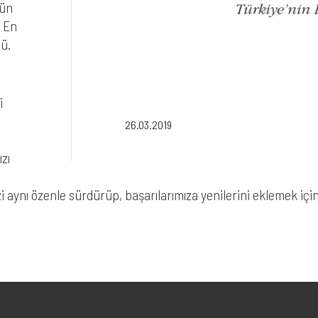
nün
n En
dü.
i
26.03.2019
zı
i aynı özenle sürdürüp, başarılarımıza yenilerini eklemek için