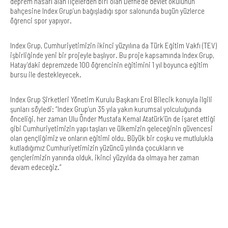
deprem hasarı alan ilçelerden biri olan Defne’de devlet okulunun
bahçesine Index Grup’un bağışladığı spor salonunda bugün yüzlerce
öğrenci spor yapıyor.
Index Grup, Cumhuriyetimizin ikinci yüzyılına da Türk Eğitim Vakfı (TEV)
işbirliğinde yeni bir projeyle başlıyor. Bu proje kapsamında Index Grup,
Hatay’daki depremzede 100 öğrencinin eğitimini 1 yıl boyunca eğitim
bursu ile destekleyecek.
Index Grup Şirketleri Yönetim Kurulu Başkanı Erol Bilecik konuyla ilgili
şunları söyledi: “Index Grup’un 35 yıla yakın kurumsal yolculuğunda
önceliği, her zaman Ulu Önder Mustafa Kemal Atatürk’ün de işaret ettiği
gibi Cumhuriyetimizin yapı taşları ve ülkemizin geleceğinin güvencesi
olan gençliğimiz ve onların eğitimi oldu. Büyük bir coşku ve mutlulukla
kutladığımız Cumhuriyetimizin yüzüncü yılında çocukların ve
gençlerimizin yanında olduk, ikinci yüzyılda da olmaya her zaman
devam edeceğiz.”