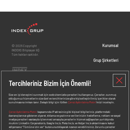
Kurumsal
© 2026 Copyright
INDEKS Bilgisayar AŞ
Tüm hakları saklıdır.
Grup Şirketleri
Yatırımcı İlişkileri
Tercihleriniz Bizim İçin Önemli!
Markalar
Size en iyi deneyimi sunmak için web sitemizde çerezleri kullanıyoruz. Çerezler, sunmuş
olduğumuz hizmetlerin size özel ve tercihlerinize göre kişiselleştirilmiş içerikler olarak
sunulmasına imkan tanır. Detaylı bilgi için lütfen
Çerez Aydınlatma Metni
’mizi inceleyin.
İnsan Kaynakları
Çerez Aydınlatma Metni
kapsamında IP adresiniz gibi kişisel bilgileriniz, platformdaki
davranışlarınızı gösteren ziyaret, tıklama ve gezinme verilerinizin hedefleme, reklam ve sosyal
Medya
medya çerezleri vasıtasıyla işlenmesi amacıyla çerezlerin hizmet sağlayıcıları yurt dışında
mukim Linkedin Corporation’a, Google Inc.’e, Meta Inc.’e, ve Hotjar Inc.’e aktarılmasını kabul
ediyorsanız
“Tümüne izin ver”
butonuna tıklayarak rızanızı verebilirsiniz. Zorunlu çerezler