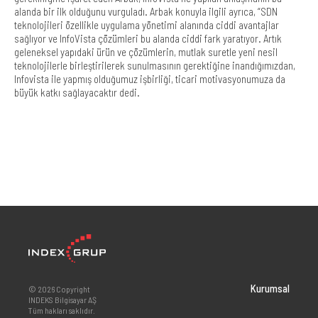
alanda bir ilk olduğunu vurguladı. Arbak konuyla ilgili ayrıca, “SDN
teknolojileri özellikle uygulama yönetimi alanında ciddi avantajlar
sağlıyor ve InfoVista çözümleri bu alanda ciddi fark yaratıyor. Artık
geleneksel yapıdaki ürün ve çözümlerin, mutlak suretle yeni nesil
teknolojilerle birleştirilerek sunulmasının gerektiğine inandığımızdan,
Infovista ile yapmış olduğumuz işbirliği, ticari motivasyonumuza da
büyük katkı sağlayacaktır dedi.
Kurumsal
© 2026 Copyright
INDEKS Bilgisayar AŞ
Tüm hakları saklıdır.