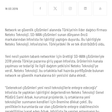
18.03.2019
Network ve güvenlik çözümleri alanında Türkiye’nin lider dağıtıcı firması
Neteks Teknoloji, SD-WAN çözümleri sunan dünyanın öncü
markalarından Infovista ile işbirliği yaptığını duyurdu. Bu işbirliğiyle
Neteks Teknoloji, Infovista’nın, Türkiye’deki ilk ve tek distribütörü oldu.
Yeni nesil yazılım tabanlı networkler için ürettiği SD-WAN çözümleriyle
2018 yılında Türkiye pazarına giriş yapan Infovista, ürünlerinin kanala
yayılması ve tedariği ile ilgili dağıtım yetkisini Neteks Teknoloji’ye
verdi. Neteks Teknoloji, bu ortaklıkla hali hazırda portföyünde bulunan
network ve güvenlik markalarına bir yenisini daha ekledi.
“Geleneksel çözümleri yeni nesil teknolojilerle entegre edeceğiz”
Infovista ile yaptıkları işbirliğini değerlendiren Neteks Teknoloji Genel
Müdürü Sami Arbak, kurumsal projelerde, iş ortaklarına yeni
teknolojiler sunmanın kendileri için önemine dikkat çekti. Bu
yeniliklerin kurumlarda var olan çözümlerle entegre olabilmesinin
gerekliliğine işaret eden Arbak, InfoVista ile yapılan anlaşmanın bu