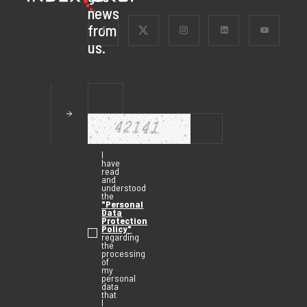
news
from
us.
I
have
read
and
understood
the
"Personal
Data
Protection
Policy"
regarding
the
processing
of
my
personal
data
that
I