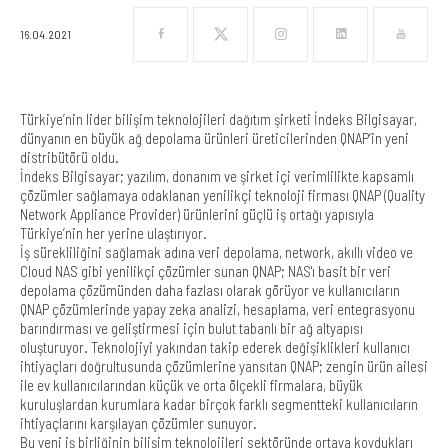
16.04.2021
Türkiye’nin lider bilişim teknolojileri dağıtım şirketi İndeks Bilgisayar,
dünyanın en büyük ağ depolama ürünleri üreticilerinden QNAP’in yeni
distribütörü oldu.
İndeks Bilgisayar; yazılım, donanım ve şirket içi verimlilikte kapsamlı
çözümler sağlamaya odaklanan yenilikçi teknoloji firması QNAP (Quality
Network Appliance Provider) ürünlerini güçlü iş ortağı yapısıyla
Türkiye’nin her yerine ulaştırıyor.
İş sürekliliğini sağlamak adına veri depolama, network, akıllı video ve
Cloud NAS gibi yenilikçi çözümler sunan QNAP; NAS'ı basit bir veri
depolama çözümünden daha fazlası olarak görüyor ve kullanıcıların
QNAP çözümlerinde yapay zeka analizi, hesaplama, veri entegrasyonu
barındırması ve geliştirmesi için bulut tabanlı bir ağ altyapısı
oluşturuyor. Teknolojiyi yakından takip ederek değişiklikleri kullanıcı
ihtiyaçları doğrultusunda çözümlerine yansıtan QNAP; zengin ürün ailesi
ile ev kullanıcılarından küçük ve orta ölçekli firmalara, büyük
kuruluşlardan kurumlara kadar birçok farklı segmentteki kullanıcıların
ihtiyaçlarını karşılayan çözümler sunuyor.
Bu yeni iş birliğinin bilişim teknolojileri sektöründe ortaya koydukları