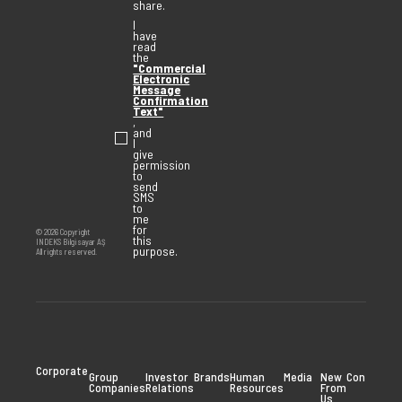
share.
I
have
read
the
"Commercial
Electronic
Message
Confirmation
Text"
,
and
I
give
permission
to
send
SMS
to
me
for
© 2026 Copyright
this
INDEKS Bilgisayar AŞ
purpose.
All rights reserved.
Corporate
Group
Investor
Brands
Human
Media
New
Contact
Companies
Relations
Resources
From
Us