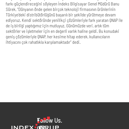
farkı güçlendireceğini söyleyen İndeks Bilgisayar Genel Müdürü Banu
Sürek, “Dünyanın önde gelen birçok teknoloji firmasının ürünlerinin
Türkiye’deki distribütörlüğünü başarılı bir şekilde yürütmeye devam
ediyoruz. Kendi sektöründe yenilikçi çözümleriyle fark yaratan QNAP ile
de iş birliği yaptığımız için mutluyuz. Günümüzde veri, artık tüm
sektörler ve işletmeler için en değerli varlık haline geldi. Bu konudaki
geniş çözümleriyle QNAP, her kesime hitap ederek, kullanıcıların
ihtiyacını çok rahatlıkla karşılamaktadır” dedi.
To
Follow Us.
get