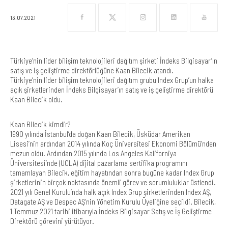
13.07.2021
Türkiye’nin lider bilişim teknolojileri dağıtım şirketi İndeks Bilgisayar’ın
satış ve iş geliştirme direktörlüğüne Kaan Bilecik atandı.
Türkiye’nin lider bilişim teknolojileri dağıtım grubu Index Grup’un halka
açık şirketlerinden İndeks Bilgisayar’ın satış ve iş geliştirme direktörü
Kaan Bilecik oldu.
Kaan Bilecik kimdir?
1990 yılında İstanbul’da doğan Kaan Bilecik, Üsküdar Amerikan
Lisesi’nin ardından 2014 yılında Koç Üniversitesi Ekonomi Bölümü’nden
mezun oldu. Ardından 2015 yılında Los Angeles Kaliforniya
Üniversitesi’nde (UCLA) dijital pazarlama sertifika programını
tamamlayan Bilecik, eğitim hayatından sonra bugüne kadar Index Grup
şirketlerinin birçok noktasında önemli görev ve sorumluluklar üstlendi.
2021 yılı Genel Kurulu’nda halk açık Index Grup şirketlerinden Index AŞ,
Datagate AŞ ve Despec AŞ’nin Yönetim Kurulu Üyeliğine seçildi. Bilecik,
1 Temmuz 2021 tarihi itibarıyla İndeks Bilgisayar Satış ve İş Geliştirme
Direktörü görevini yürütüyor.