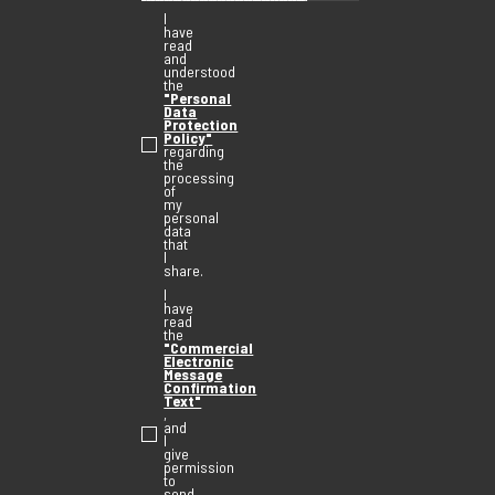
I
have
read
and
understood
the
"Personal
Data
Protection
Policy"
regarding
the
processing
of
my
personal
data
that
I
share.
I
have
read
the
"Commercial
Electronic
Message
Confirmation
Text"
,
and
I
give
permission
to
send