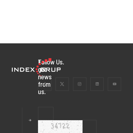
To
Follow Us.
get
news
from
us.