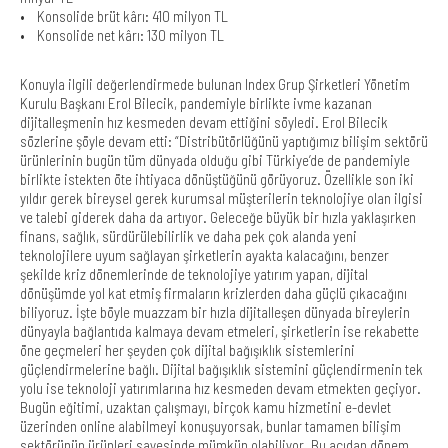
• Konsolide brüt kârı: 410 milyon TL
• Konsolide net kârı: 130 milyon TL
Konuyla ilgili değerlendirmede bulunan Index Grup Şirketleri Yönetim
Kurulu Başkanı Erol Bilecik, pandemiyle birlikte ivme kazanan
dijitalleşmenin hız kesmeden devam ettiğini söyledi. Erol Bilecik
sözlerine şöyle devam etti: “Distribütörlüğünü yaptığımız bilişim sektörü
ürünlerinin bugün tüm dünyada olduğu gibi Türkiye’de de pandemiyle
birlikte istekten öte ihtiyaca dönüştüğünü görüyoruz. Özellikle son iki
yıldır gerek bireysel gerek kurumsal müşterilerin teknolojiye olan ilgisi
ve talebi giderek daha da artıyor. Geleceğe büyük bir hızla yaklaşırken
finans, sağlık, sürdürülebilirlik ve daha pek çok alanda yeni
teknolojilere uyum sağlayan şirketlerin ayakta kalacağını, benzer
şekilde kriz dönemlerinde de teknolojiye yatırım yapan, dijital
dönüşümde yol kat etmiş firmaların krizlerden daha güçlü çıkacağını
biliyoruz. İşte böyle muazzam bir hızla dijitalleşen dünyada bireylerin
dünyayla bağlantıda kalmaya devam etmeleri, şirketlerin ise rekabette
öne geçmeleri her şeyden çok dijital bağışıklık sistemlerini
güçlendirmelerine bağlı. Dijital bağışıklık sistemini güçlendirmenin tek
yolu ise teknoloji yatırımlarına hız kesmeden devam etmekten geçiyor.
Bugün eğitimi, uzaktan çalışmayı, birçok kamu hizmetini e-devlet
üzerinden online alabilmeyi konuşuyorsak, bunlar tamamen bilişim
sektörünün ürünleri sayesinde mümkün olabiliyor. Bu açıdan dönem