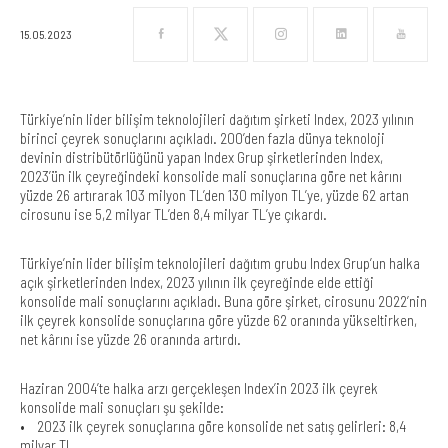
15.05.2023
Türkiye’nin lider bilişim teknolojileri dağıtım şirketi Index, 2023 yılının
birinci çeyrek sonuçlarını açıkladı. 200’den fazla dünya teknoloji
devinin distribütörlüğünü yapan Index Grup şirketlerinden Index,
2023’ün ilk çeyreğindeki konsolide mali sonuçlarına göre net kârını
yüzde 26 artırarak 103 milyon TL’den 130 milyon TL’ye, yüzde 62 artan
cirosunu ise 5,2 milyar TL’den 8,4 milyar TL’ye çıkardı.
Türkiye’nin lider bilişim teknolojileri dağıtım grubu Index Grup’un halka
açık şirketlerinden Index, 2023 yılının ilk çeyreğinde elde ettiği
konsolide mali sonuçlarını açıkladı. Buna göre şirket, cirosunu 2022’nin
ilk çeyrek konsolide sonuçlarına göre yüzde 62 oranında yükseltirken,
net kârını ise yüzde 26 oranında artırdı.
Haziran 2004’te halka arzı gerçekleşen Index’in 2023 ilk çeyrek
konsolide mali sonuçları şu şekilde:
• 2023 ilk çeyrek sonuçlarına göre konsolide net satış gelirleri: 8,4
milyar TL