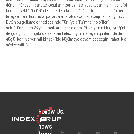
dönem küresel ticarette koşulların zorlaşması veya tedarik sıkıntısı gibi
konular sektörümüzü etkilese de teknoloji ürünlerine olan talebin hem
bireysel hem kurumsal pazarda artarak devam edeceğine inanıyoruz.
Bütün bu gelişmeler neticesinde Türkiye bilişim teknolojileri
sektöründe tam 23 yıldır açık ara lider olan ve 2023 yılının ilk çeyreğini
de çok güçlü bir şekilde kapatan Index’in yılın ilerleyen günlerinde de
güçlü, karlı ve verimli bir şekilde büyümeye devam edeceğini rahatlıkla
söyleyebiliriz.”
To
Follow Us.
get
news
from