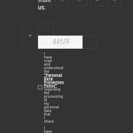
us.
I
have
read
and
understood
the
"Personal
Data
Protection
Policy"
regarding
the
processing
of
my
personal
data
that
I
share.
I
have