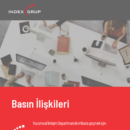
Basın İlişkileri
Kurumsal İletişim Departmanı ile irtibata geçmek için: