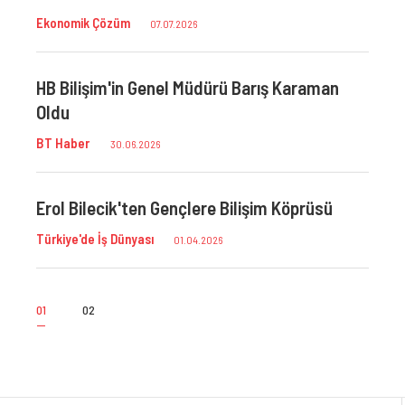
Ekonomik Çözüm
Nasıl 
07.07.2026
HB Bilişim'in Genel Müdürü Barış Karaman
"Hey
Oldu
Capita
BT Haber
30.06.2026
Cirod
Erol Bilecik'ten Gençlere Bilişim Köprüsü
Forbe
Türkiye'de İş Dünyası
01.04.2026
01
02