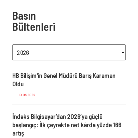
Basın
Bültenleri
nleri
HB Bilişim'in Genel Müdürü Barış Karaman
Govee
Oldu
tanıt
10.06.2026
27.
eks
İndeks Bilgisayar’dan 2026’ya güçlü
İndek
ro
başlangıç: İlk çeyrekte net kârda yüzde 166
Bilg
artış
Yapa