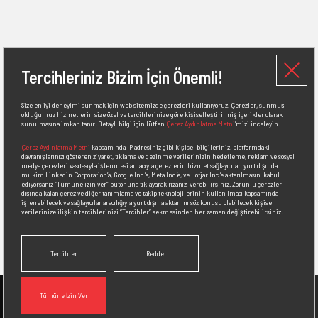
Tercihleriniz Bizim İçin Önemli!
Size en iyi deneyimi sunmak için web sitemizde çerezleri kullanıyoruz. Çerezler, sunmuş
olduğumuz hizmetlerin size özel ve tercihlerinize göre kişiselleştirilmiş içerikler olarak
sunulmasına imkan tanır. Detaylı bilgi için lütfen
Çerez Aydınlatma Metni
’mizi inceleyin.
Çerez Aydınlatma Metni
kapsamında IP adresiniz gibi kişisel bilgileriniz, platformdaki
davranışlarınızı gösteren ziyaret, tıklama ve gezinme verilerinizin hedefleme, reklam ve sosyal
medya çerezleri vasıtasıyla işlenmesi amacıyla çerezlerin hizmet sağlayıcıları yurt dışında
mukim Linkedin Corporation’a, Google Inc.’e, Meta Inc.’e, ve Hotjar Inc.’e aktarılmasını kabul
ediyorsanız
“Tümüne izin ver”
butonuna tıklayarak rızanızı verebilirsiniz. Zorunlu çerezler
dışında kalan çerez ve diğer tanımlama ve takip teknolojilerinin kullanılması kapsamında
işlenebilecek ve sağlayıcılar aracılığıyla yurt dışına aktarımı söz konusu olabilecek kişisel
verilerinize ilişkin tercihlerinizi
“Tercihler”
sekmesinden her zaman değiştirebilirsiniz.
Tercihler
Reddet
Tümüne İzin Ver
İletişim
Bizden
Bizi