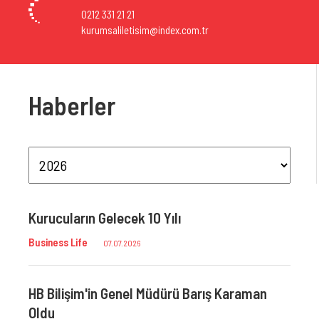
0212 331 21 21
kurumsaliletisim@index.com.tr
Haberler
Aşan
Kurucuların Gelecek 10 Yılı
İndek
İlk D
Business Life
07.07.2026
Newte
HB Bilişim'in Genel Müdürü Barış Karaman
ştı
Oldu
İndek