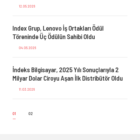
12.05.2026
09.
Index Grup, Lenovo İş Ortakları Ödül
Töreninde Üç Ödülün Sahibi Oldu
04.05.2026
İndeks Bilgisayar, 2025 Yılı Sonuçlarıyla 2
Milyar Dolar Ciroyu Aşan İlk Distribütör Oldu
11.03.2026
01
02